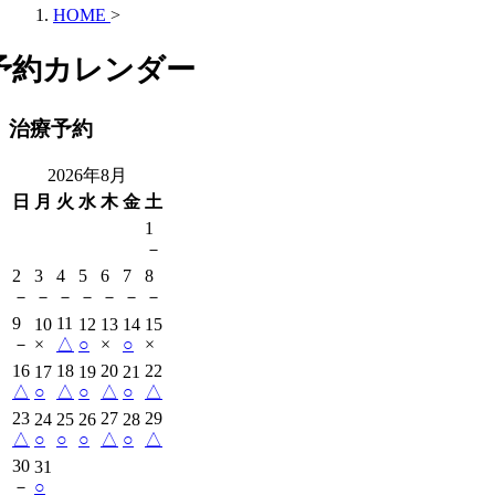
HOME
>
予約カレンダー
治療予約
2026年8月
日
月
火
水
木
金
土
1
－
2
3
4
5
6
7
8
－
－
－
－
－
－
－
9
11
10
12
13
14
15
－
×
△
○
×
○
×
16
18
20
22
17
19
21
△
○
△
○
△
○
△
23
27
29
24
25
26
28
△
○
○
○
△
○
△
30
31
－
○