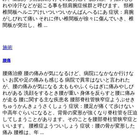
れや冷汗などが起こる事を頸肩腕症候群と呼びます。 頸椎
椎間板ヘルニアけいついついかんばんへるにあ 症状：肩腕
がしびれて痛い それに伴い椎間板が徐々に傷んでいき、椎
間板が突出し、椎 ...
施術
腰痛
腰痛治療 腰の痛みが気になるけど、病院になかなか行けな
い お尻や足の痛みも感じる 病院で異常はないと言われた
が、腰の痛みが気になる 太ももやふくらはぎに痛みやしび
れがある 洗顔をするとき腰が重い 身体を反らすと腰に痛み
が走る 腰に関する主な疾患名 腰部脊柱管狭窄症ようぶせき
ちゅうかんきょうさくしょう 症状：腰足が痛くて歩けない
中高年ぐらいになると、背骨の変形が強くなり脊柱管を圧迫
してしまうことがあります。そのことを腰部脊柱管狭窄症と
いいます。 腰椎症ようついしょう 症状：腰の骨が変形した
痛み 腰椎は、年 ...