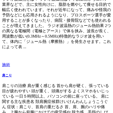
業界などで、主に女性向けに、脂肪を燃やして痩せる目的で
幅広く使われています。それが近年になって、痛みや怪我の
予防などにも応用されるようになり、プロスポーツ選手が愛
用することが多くなったり、病院・接骨院などでも使われる
ことが増えてきました。 ラジオ波温熱のジュール熱効果 2つ
の異なる電極間（電極とアース）で体を挟み、波長が長く、
周波数が低い(0.3MHz～0.5MHz)特徴的なラジオ波を用い
て、体内に「ジュール熱（摩擦熱）」を発生させます。これ
によって表 ...
施術
肩こり
肩こりの治療 肩が重く感じる 首から肩が硬く、張っている
目が疲れやすい 頭が重く、頭痛がする よくスマホをいじっ
ている 一日５時間以上、パソコンの前に座っている。 肩に
関する主な疾患名 頚肩腕症候群けいけんわんしょうこうぐ
ん 症状：肩こり、首肩の重だるさ 首、肩、腕のハリや痛
み、上腕から前腕にかけての疲労感や 脱力感、手指のしび