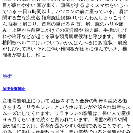
目が疲れやすい 頭が重く、頭痛がする よくスマホをいじっ
ている 一日５時間以上、パソコンの前に座っている。 肩に
関する主な疾患名 頚肩腕症候群けいけんわんしょうこうぐ
ん 症状：肩こり、首肩の重だるさ 首、肩、腕のハリや痛
み、上腕から前腕にかけての疲労感や 脱力感、手指のしび
れや冷汗などが起こる事を頸肩腕症候群と呼びます。 頸椎
椎間板ヘルニアけいついついかんばんへるにあ 症状：肩腕
がしびれて痛い それに伴い椎間板が徐々に傷んでいき、椎
間板が突出し、椎 ...
施術
産後骨盤矯正
産後骨盤矯正について 妊娠をすると全身の靭帯を緩める働
きをする「リラキシン」というホルモンが分泌され出産をス
ムーズにしてくれます。リラキシンの影響は、長い人で産後
６ヵ月くらいまで続くと言われています。 骨盤の靭帯や関
節が緩むことは、骨盤が歪みやすい状態であることです。そ
の為、妊娠中～産後数ヵ月は、悪い姿勢でいると骨盤が歪み