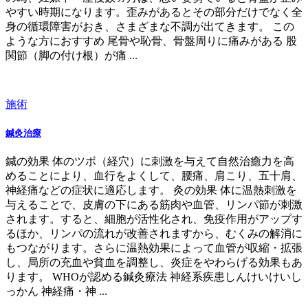
やすい時期になります。歪みがあるとその部分だけでなく全
身の循環障害がおき、さまざまな不調が出てきます。 この
ような方におすすめ 尾骨や恥骨、骨盤周りに痛みがある 股
関節（脚の付け根）が痛 ...
施術
鍼灸治療
鍼の効果 体のツボ（経穴）に刺激を与えて自然治癒力を高
めることにより、血行をよくして、腰痛、肩こり、五十肩、
神経痛などの症状に適応します。 灸の効果 体に温熱刺激を
与えることで、皮膚の下にある筋肉や血管、リンパ節が刺激
されます。すると、細胞が活性化され、免疫作用がアップす
るほか、リンパの流れが改善されますから、むくみの解消に
もつながります。さらに温熱効果によって血管が収縮・拡張
し、局所の充血や貧血を調整し、炎症をやわらげる効果もあ
ります。 WHOが認める鍼灸療法 神経系疾患しんけいけいし
っかん 神経痛・神 ...