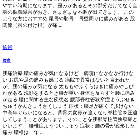
やすい時期になります。歪みがあるとその部分だけでなく全
身の循環障害がおき、さまざまな不調が出てきます。 この
ような方におすすめ 尾骨や恥骨、骨盤周りに痛みがある 股
関節（脚の付け根）が痛 ...
施術
腰痛
腰痛治療 腰の痛みが気になるけど、病院になかなか行けな
い お尻や足の痛みも感じる 病院で異常はないと言われた
が、腰の痛みが気になる 太ももやふくらはぎに痛みやしび
れがある 洗顔をするとき腰が重い 身体を反らすと腰に痛み
が走る 腰に関する主な疾患名 腰部脊柱管狭窄症ようぶせき
ちゅうかんきょうさくしょう 症状：腰足が痛くて歩けない
中高年ぐらいになると、背骨の変形が強くなり脊柱管を圧迫
してしまうことがあります。そのことを腰部脊柱管狭窄症と
いいます。 腰椎症ようついしょう 症状：腰の骨が変形した
痛み 腰椎は、年 ...