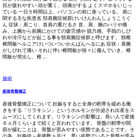
目が疲れやすい 頭が重く、頭痛がする よくスマホをいじっ
ている 一日５時間以上、パソコンの前に座っている。 肩に
関する主な疾患名 頚肩腕症候群けいけんわんしょうこうぐ
ん 症状：肩こり、首肩の重だるさ 首、肩、腕のハリや痛
み、上腕から前腕にかけての疲労感や 脱力感、手指のしび
れや冷汗などが起こる事を頸肩腕症候群と呼びます。 頸椎
椎間板ヘルニアけいついついかんばんへるにあ 症状：肩腕
がしびれて痛い それに伴い椎間板が徐々に傷んでいき、椎
間板が突出し、椎 ...
施術
産後骨盤矯正
産後骨盤矯正について 妊娠をすると全身の靭帯を緩める働
きをする「リラキシン」というホルモンが分泌され出産をス
ムーズにしてくれます。リラキシンの影響は、長い人で産後
６ヵ月くらいまで続くと言われています。 骨盤の靭帯や関
節が緩むことは、骨盤が歪みやすい状態であることです。そ
の為、妊娠中～産後数ヵ月は、悪い姿勢でいると骨盤が歪み