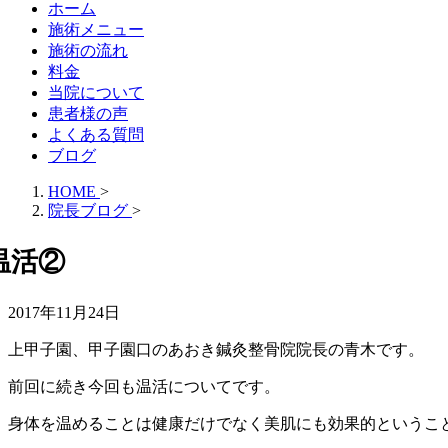
ホーム
施術メニュー
施術の流れ
料金
当院について
患者様の声
よくある質問
ブログ
HOME
>
院長ブログ
>
温活②
2017年11月24日
上甲子園、甲子園口のあおき鍼灸整骨院院長の青木です。
前回に続き今回も温活についてです。
身体を温めることは健康だけでなく美肌にも効果的というこ