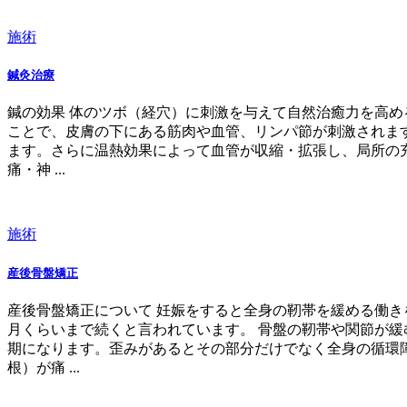
施術
鍼灸治療
鍼の効果 体のツボ（経穴）に刺激を与えて自然治癒力を高め
ことで、皮膚の下にある筋肉や血管、リンパ節が刺激されま
ます。さらに温熱効果によって血管が収縮・拡張し、局所の充
痛・神 ...
施術
産後骨盤矯正
産後骨盤矯正について 妊娠をすると全身の靭帯を緩める働
月くらいまで続くと言われています。 骨盤の靭帯や関節が
期になります。歪みがあるとその部分だけでなく全身の循環障
根）が痛 ...