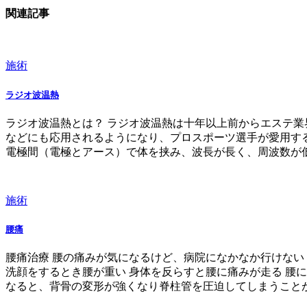
関連記事
施術
ラジオ波温熱
ラジオ波温熱とは？ ラジオ波温熱は十年以上前からエステ
などにも応用されるようになり、プロスポーツ選手が愛用する
電極間（電極とアース）で体を挟み、波長が長く、周波数が低い(
施術
腰痛
腰痛治療 腰の痛みが気になるけど、病院になかなか行けない
洗顔をするとき腰が重い 身体を反らすと腰に痛みが走る 腰
なると、背骨の変形が強くなり脊柱管を圧迫してしまうことがあ