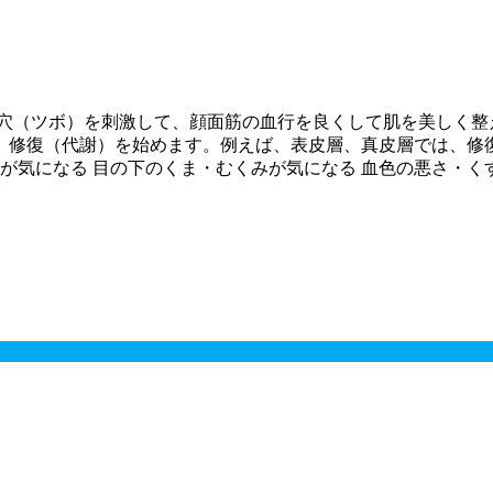
穴（ツボ）を刺激して、顔面筋の血行を良くして肌を美しく整え
、修復（代謝）を始めます。例えば、表皮層、真皮層では、修
が気になる 目の下のくま・むくみが気になる 血色の悪さ・く