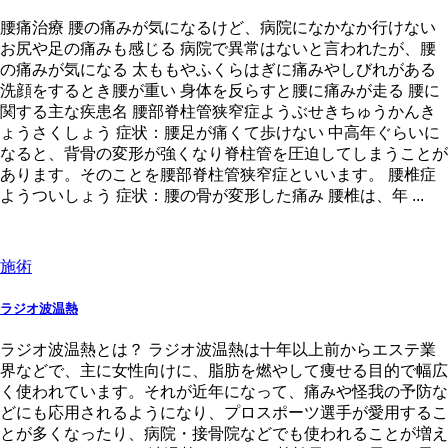
腰痛治療 腰の痛みが気になるけど、病院になかなか行けない
お尻や足の痛みも感じる 病院で異常はないと言われたが、腰
の痛みが気になる 太ももやふくらはぎに痛みやしびれがある
洗顔をするとき腰が重い 身体を反らすと腰に痛みが走る 腰に
関する主な疾患名 腰部脊柱管狭窄症ようぶせきちゅうかんき
ょうさくしょう 症状：腰足が痛くて歩けない 中高年ぐらいに
なると、背骨の変形が強くなり脊柱管を圧迫してしまうことが
あります。そのことを腰部脊柱管狭窄症といいます。 腰椎症
ようついしょう 症状：腰の骨が変形した痛み 腰椎は、年 ...
施術
ラジオ波温熱
ラジオ波温熱とは？ ラジオ波温熱は十年以上前からエステ業
界などで、主に女性向けに、脂肪を燃やして痩せる目的で幅広
く使われています。それが近年になって、痛みや怪我の予防な
どにも応用されるようになり、プロスポーツ選手が愛用するこ
とが多くなったり、病院・接骨院などでも使われることが増え