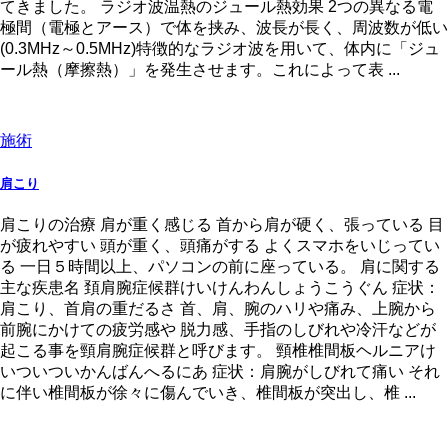
てきました。 ラジオ波温熱のジュール熱効果 2つの異なる電
極間（電極とアース）で体を挟み、波長が長く、周波数が低い
(0.3MHz～0.5MHz)特徴的なラジオ波を用いて、体内に「ジュ
ール熱（摩擦熱）」を発生させます。これによって表 ...
施術
肩こり
肩こりの治療 肩が重く感じる 首から肩が硬く、張っている 目
が疲れやすい 頭が重く、頭痛がする よくスマホをいじってい
る 一日５時間以上、パソコンの前に座っている。 肩に関する
主な疾患名 頚肩腕症候群けいけんわんしょうこうぐん 症状：
肩こり、首肩の重だるさ 首、肩、腕のハリや痛み、上腕から
前腕にかけての疲労感や 脱力感、手指のしびれや冷汗などが
起こる事を頸肩腕症候群と呼びます。 頸椎椎間板ヘルニアけ
いついついかんばんへるにあ 症状：肩腕がしびれて痛い それ
に伴い椎間板が徐々に傷んでいき、椎間板が突出し、椎 ...