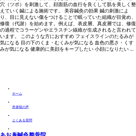
穴（ツボ）を刺激して、顔面筋の血行を良くして肌を美しく整
えていく鍼による施術です。 美容鍼灸の効果 鍼の刺激によ
り、目に見えない傷をつけることで眠っていた組織が目覚め、
修復（代謝）を始めます。例えば、表皮層、真皮層では、修復
の過程でコラーゲンやエラスチン線維が生成されると言われて
います。 このような方におすすめ フェイスラインのたるみが
気になる 目の下のくま・むくみが気になる 血色の悪さ・くす
みが気になる 健康的に美顔をキープしたい 小顔になりたい ...
ホーム
患者様の声
よくある質問
電話
あおき鍼灸整骨院