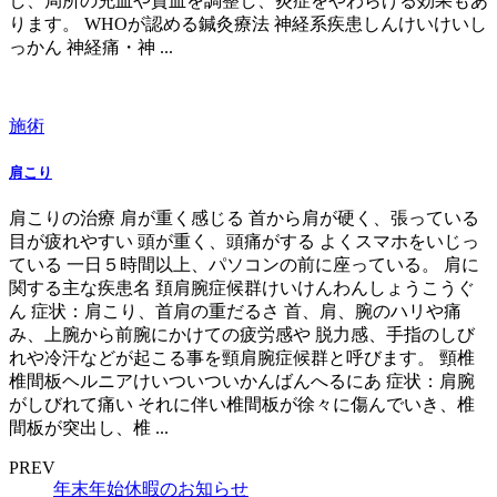
し、局所の充血や貧血を調整し、炎症をやわらげる効果もあ
ります。 WHOが認める鍼灸療法 神経系疾患しんけいけいし
っかん 神経痛・神 ...
施術
肩こり
肩こりの治療 肩が重く感じる 首から肩が硬く、張っている
目が疲れやすい 頭が重く、頭痛がする よくスマホをいじっ
ている 一日５時間以上、パソコンの前に座っている。 肩に
関する主な疾患名 頚肩腕症候群けいけんわんしょうこうぐ
ん 症状：肩こり、首肩の重だるさ 首、肩、腕のハリや痛
み、上腕から前腕にかけての疲労感や 脱力感、手指のしび
れや冷汗などが起こる事を頸肩腕症候群と呼びます。 頸椎
椎間板ヘルニアけいついついかんばんへるにあ 症状：肩腕
がしびれて痛い それに伴い椎間板が徐々に傷んでいき、椎
間板が突出し、椎 ...
PREV
年末年始休暇のお知らせ