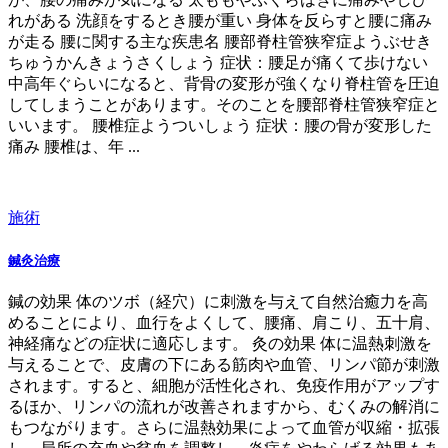
れがある 洗顔をするとき腰が重い 身体を反らすと腰に痛み
が走る 腰に関する主な疾患名 腰部脊柱管狭窄症ようぶせき
ちゅうかんきょうさくしょう 症状：腰足が痛くて歩けない
中高年ぐらいになると、背骨の変形が強くなり脊柱管を圧迫
してしまうことがあります。そのことを腰部脊柱管狭窄症と
いいます。 腰椎症ようついしょう 症状：腰の骨が変形した
痛み 腰椎は、年 ...
施術
鍼灸治療
鍼の効果 体のツボ（経穴）に刺激を与えて自然治癒力を高
めることにより、血行をよくして、腰痛、肩こり、五十肩、
神経痛などの症状に適応します。 灸の効果 体に温熱刺激を
与えることで、皮膚の下にある筋肉や血管、リンパ節が刺激
されます。すると、細胞が活性化され、免疫作用がアップす
るほか、リンパの流れが改善されますから、むくみの解消に
もつながります。さらに温熱効果によって血管が収縮・拡張