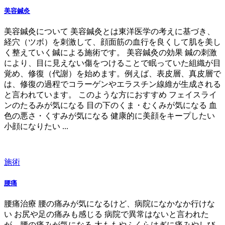
美容鍼灸
美容鍼灸について 美容鍼灸とは東洋医学の考えに基づき、
経穴（ツボ）を刺激して、顔面筋の血行を良くして肌を美し
く整えていく鍼による施術です。 美容鍼灸の効果 鍼の刺激
により、目に見えない傷をつけることで眠っていた組織が目
覚め、修復（代謝）を始めます。例えば、表皮層、真皮層で
は、修復の過程でコラーゲンやエラスチン線維が生成される
と言われています。 このような方におすすめ フェイスライ
ンのたるみが気になる 目の下のくま・むくみが気になる 血
色の悪さ・くすみが気になる 健康的に美顔をキープしたい
小顔になりたい ...
施術
腰痛
腰痛治療 腰の痛みが気になるけど、病院になかなか行けな
い お尻や足の痛みも感じる 病院で異常はないと言われた
が、腰の痛みが気になる 太ももやふくらはぎに痛みやしび